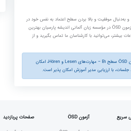
نید و به‌دنبال موفقیت و بالا بردن سطح اعتماد به نفس خود در
مهارت‌های Lesen و Hören هستید، دوره آمادگی آزمون ÖSD در مؤسسه زبان آلمانی اندیشه پارسیان بهترین
 بیشتر، می‌توانید با کارشناسان ما تماس بگیرید و از
در صورت باز بودن ظرفيت دوره آمادگی آزمون ÖSD سطح B1 – مهارت‌های Lesen و Hören، امكان
لسات، با ارزيابی مدير آموزش امكان پذير است.
سریع
آزمون ÖSD
صفحات پربازدید