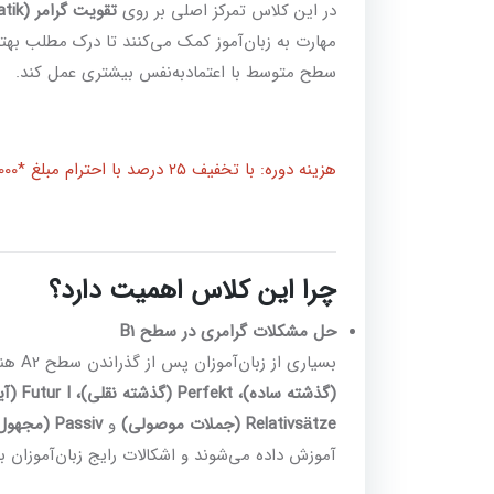
در این کلاس تمرکز اصلی بر روی
تقویت گرامر (Grammatik)
مهارت به زبان‌آموز کمک می‌کنند تا درک مطلب بهتر
سطح متوسط با اعتمادبه‌نفس بیشتری عمل کند.
هزینه دوره: با تخفیف ۲۵ درصد با احترام مبلغ *4.875.000* *تومان* میباشد
چرا این کلاس اهمیت دارد؟
حل مشکلات گرامری در سطح B1
بسیاری از زبان‌آموزان پس از گذراندن سطح A2 هنوز در گرامر دچار مشکل هستند. موضوعاتی مانند
Relativsätze (جملات موصولی)
و
Passiv (مجهول ساده)
آموزش داده می‌شوند و اشکالات رایج زبان‌آموزان ب