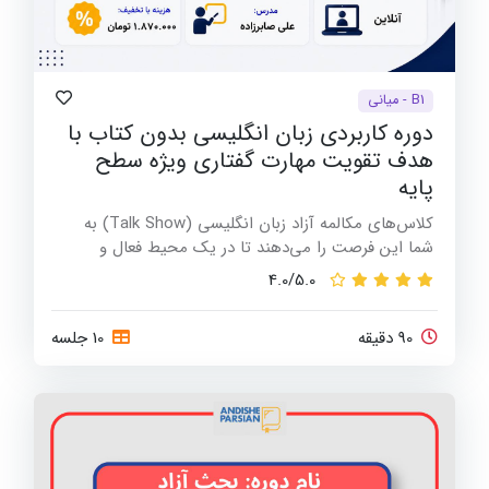
B1 - میانی
دوره کاربردی زبان انگلیسی بدون کتاب با
هدف تقویت مهارت گفتاری ويژه سطح
پایه
کلاس‌های مکالمه آزاد زبان انگلیسی (Talk Show) به
شما این فرصت را می‌دهند تا در یک محیط فعال و
تعاملی، از تجربیات گروهی و توانایی‌های شخصی خود
4.0/5.0
بهره‌برید
90 دقیقه
10 جلسه